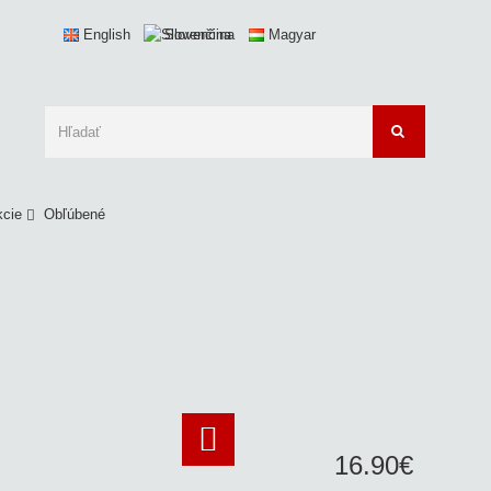
English
Slovenčina
Magyar
kcie
Obľúbené
16
.
90
€