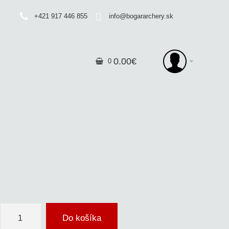
+421 917 446 855
info@bogararchery.sk
0
.
00
€
0
Do košíka