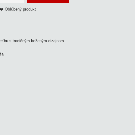
Obľúbený produkt
treľbu s tradičným koženým dizajnom.
oža