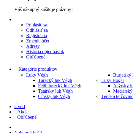
Váš nákupný košík je prázdny!
Prihlásiť sa
Odhlásiť sa
Registrácia
Zmeniť účet
Adresy
História objednávok
Obľúbené
Kategórie produktov
Luky Végh
Burjatský
Turecký luk Végh
Luky Bogár
Fetih turecký luk Végh
Asýrsky l
Tatársky luk Végh
Maďarský 
Čínsky luk Végh
Terče a terčovni
Úvod
Akcie
Obľúbené
Nákupný košík