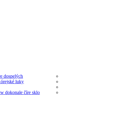
e dospelých
órejské luky
 dokonale číre sklo