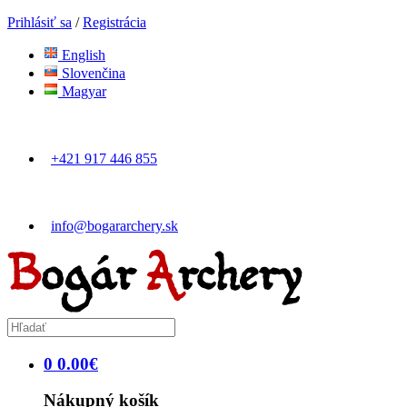
Prihlásiť sa
/
Registrácia
English
Slovenčina
Magyar
+421 917 446 855
info@bogararchery.sk
0
0
.
00
€
Nákupný košík