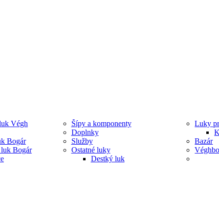
 luk Végh
Šípy a komponenty
Luky pr
Doplnky
K
uk Bogár
Služby
Bazár
luk Bogár
Ostatné luky
Véghbow
ce
Destký luk