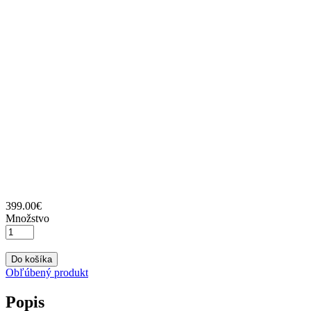
399
.
00
€
Množstvo
Do košíka
Obľúbený produkt
Popis