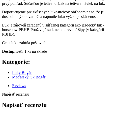
prvý pohľad. Súčasťou je tetiva, držiak na tetiva a návlek na luk.
Doporučujeme pre skúsených lukostrelcov ohľadom na to, že je
dosť ohnutý do tvaru C a napnutie luku vyžaduje skúsenosť.
Luk je zároveň zaradený v súťažnej kategórii ako jazdecký luk -
horsebow PBHB.Používajú sa k nemu drevené šípy (v kategórii
PBHB).
Cena luku zahŕňa poštovné.
Dostupnosť:
1 ks na sklade
Kategórie:
Luky Bogár
Maďarský luk Bogár
Reviews
Napísať recenziu
Napísať recenziu