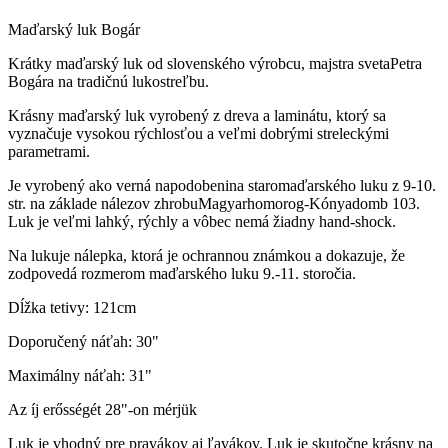
Maďarský luk Bogár
Krátky maďarský luk od slovenského výrobcu, majstra svetaPetra
Bogára na tradičnú lukostreľbu.
Krásny maďarský luk vyrobený z dreva a laminátu, ktorý sa
vyznačuje vysokou rýchlosťou a veľmi dobrými streleckými
parametrami.
Je vyrobený ako verná napodobenina staromaďarského luku z 9-10.
str. na základe nálezov zhrobuMagyarhomorog-Kónyadomb 103.
Luk je veľmi lahký, rýchly a vôbec nemá žiadny hand-shock.
Na lukuje nálepka, ktorá je ochrannou známkou a dokazuje, že
zodpovedá rozmerom maďarského luku 9.-11. storočia.
Dĺžka tetivy: 121cm
Doporučený náťah: 30"
Maximálny náťah: 31"
Az íj erősségét 28"-on mérjük
Luk je vhodný pre pravákov aj ľavákov. Luk je skutočne krásny na