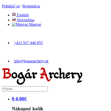
Prihlásiť sa
/
Registrácia
English
Slovenčina
Magyar
+421 917 446 855
info@bogararchery.sk
0
0
.
00
€
Nákupný košík