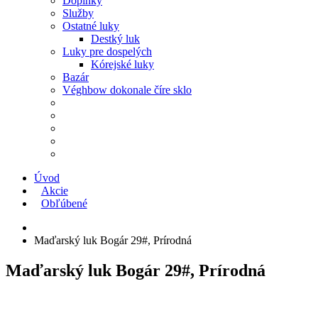
Doplnky
Služby
Ostatné luky
Destký luk
Luky pre dospelých
Kórejské luky
Bazár
Véghbow dokonale číre sklo
Úvod
Akcie
Obľúbené
Maďarský luk Bogár 29#, Prírodná
Maďarský luk Bogár 29#, Prírodná