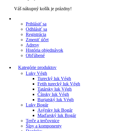
Váš nákupný košík je prázdny!
Prihlásiť sa
Odhlásiť sa
Registrácia
Zmeniť účet
Adresy
História objednávok
Obľúbené
Kategórie produktov
Luky Végh
Turecký luk Végh
Fetih turecký luk Végh
Tatársky luk Végh
Čínsky luk Végh
Burjatský luk Végh
Luky Bogár
Asýrsky luk Bogár
Maďarský luk Bogár
Terče a terčovnice
Šípy a komponenty