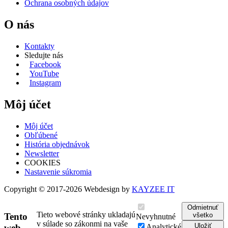
Ochrana osobných údajov
O nás
Kontakty
Sledujte nás
Facebook
YouTube
Instagram
Môj účet
Môj účet
Obľúbené
História objednávok
Newsletter
COOKIES
Nastavenie súkromia
Copyright © 2017-2026 Webdesign by
KAYZEE IT
Odmietnuť
Tieto webové stránky ukladajú
všetko
Tento
Nevyhnutné
v súlade so zákonmi na vaše
Uložiť
Analytické
web