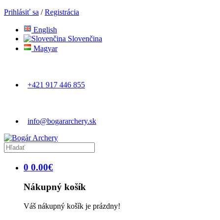
Prihlásiť sa
/
Registrácia
English
Slovenčina
Magyar
+421 917 446 855
info@bogararchery.sk
0
0
.
00
€
Nákupný košík
Váš nákupný košík je prázdny!