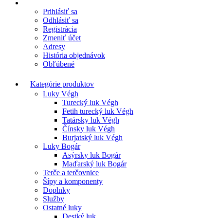
Prihlásiť sa
Odhlásiť sa
Registrácia
Zmeniť účet
Adresy
História objednávok
Obľúbené
Kategórie produktov
Luky Végh
Turecký luk Végh
Fetih turecký luk Végh
Tatársky luk Végh
Čínsky luk Végh
Burjatský luk Végh
Luky Bogár
Asýrsky luk Bogár
Maďarský luk Bogár
Terče a terčovnice
Šípy a komponenty
Doplnky
Služby
Ostatné luky
Destký luk