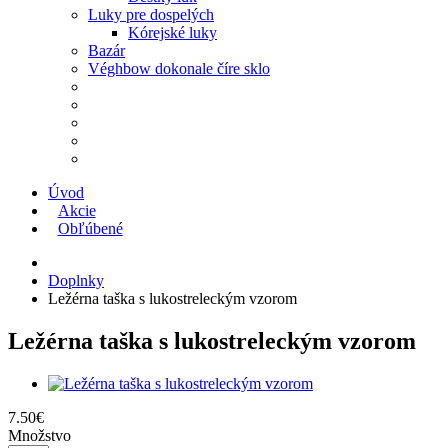
Luky pre dospelých
Kórejské luky
Bazár
Véghbow dokonale číre sklo
Úvod
Akcie
Obľúbené
Doplnky
Ležérna taška s lukostreleckým vzorom
Ležérna taška s lukostreleckým vzorom
7
.
50
€
Množstvo