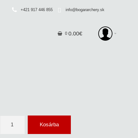
+421 917 446 855
info@bogararchery.sk
0
.
00
€
0
Kosárba