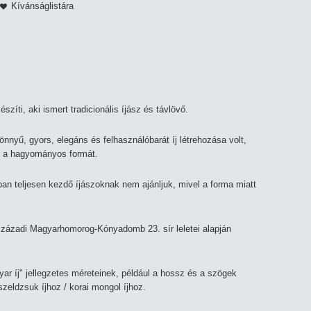
Kívánságlistára
szíti, aki ismert tradicionális íjász és távlövő.
nnyű, gyors, elegáns és felhasználóbarát íj létrehozása volt,
i a hagyományos formát.
an teljesen kezdő íjászoknak nem ajánljuk, mivel a forma miatt
századi Magyarhomorog-Kónyadomb 23. sír leletei alapján
yar íj" jellegzetes méreteinek, például a hossz és a szögek
szeldzsuk íjhoz / korai mongol íjhoz.