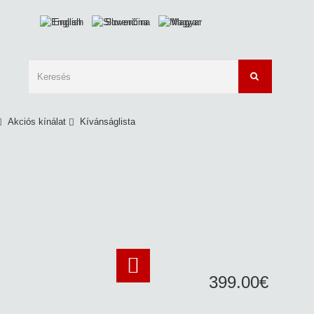
English
Slovenčina
Magyar
Akciós kínálat
Kívánságlista
399
.
00
€