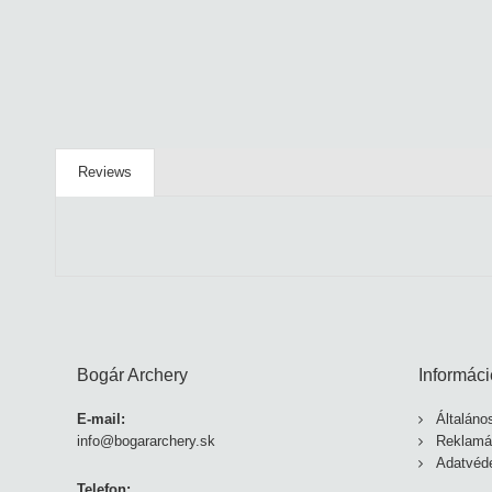
Reviews
Bogár Archery
Informáci
E-mail:
Általáno
info@bogararchery.sk
Reklamá
Adatvéde
Telefon: