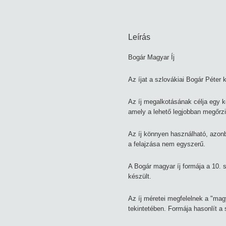
Leírás
Bogár Magyar Íj
Az íjat a szlovákiai Bogár Péter ké
Az íj megalkotásának célja egy kö
amely a lehető legjobban megőrz
Az íj könnyen használható, azonb
a felajzása nem egyszerű.
A Bogár magyar íj formája a 10. 
készült.
Az íj méretei megfelelnek a "mag
tekintetében. Formája hasonlít a 