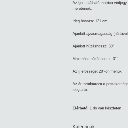
Az íjon található matrica védjegy
méreteinek.
Ideg hossza: 121 cm
Ajánlott ajzásmagasság (húrtávol
Ajánlott húzáshossz: 30"
Maximális húzáshossz: 31"
Az íj erősségét 28"-on mérjük
Az ár tartalmazza a postakötsége
idegtartó.
Elérhető:
1 db van készleten
Kategóriák: