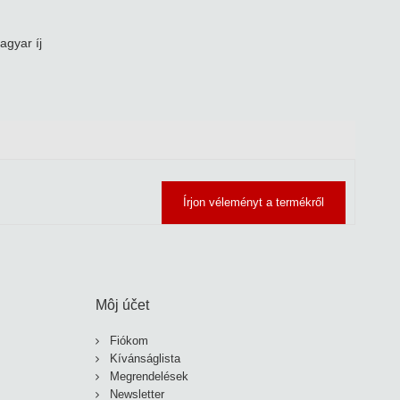
gyar íj
Írjon véleményt a termékről
Môj účet
Fiókom
Kívánságlista
Megrendelések
Newsletter