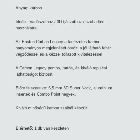
Anyag: karbon
Ideális: vadászathoz / 3D íjászathoz / szabadtéri
használatra
Az Easton Carbon Legacy a faerezetes karbon
hagyományos megjelenését ötvözi a jól látható fehér
végződéssel és a kézzel tollazott kivitelezéssel
A Carbon Legacy pontos, tartós, és kiváló repülési
láthatóságot biztosít
Előre felszerelve: 6,5 mm 3D Super Nock, alumínium
insertek és Combo Point hegyek.
Kiváló minőségű karbon szálból készült
Elérhető:
1 db van készleten