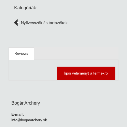
Kategóriák:
Nyílvesszők és tartozékok
Reviews
Írjon véleményt a termékről
Bogár Archery
E-mail:
info@bogararchery.sk